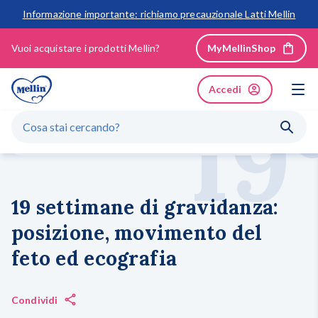
Informazione importante: richiamo precauzionale Latti Mellin
Vuoi acquistare i prodotti Mellin?
MyMellinShop
Accedi
19
La gravidanza
Secondo trimestre di gravidanza: cosa sapere su dolori, perdite, dieta e esercizi
19 settimane di gravidanza: posizione, movimento del feto ed ecografia
GLI ARGOMENTI PIÙ RICERCATI
Gravidanza
19 settimane di gravidanza:
posizione, movimento del
Primi mesi
feto ed ecografia
Svezzamento
Dopo il primo anno
Condividi