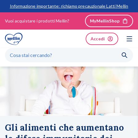
Informazione importante: richiamo precauzionale Latti Mellin
Vuoi acquistare i prodotti Mellin?
MyMellinShop
Accedi
Parto & Riparto
I consigli del pediatra per il tuo piccolo
Gli alimenti che aumentano le difese immunitarie dei bambini
GLI ARGOMENTI PIÙ RICERCATI
Gravidanza
Primi mesi
Svezzamento
Dopo il primo anno
Gli alimenti che aumentano