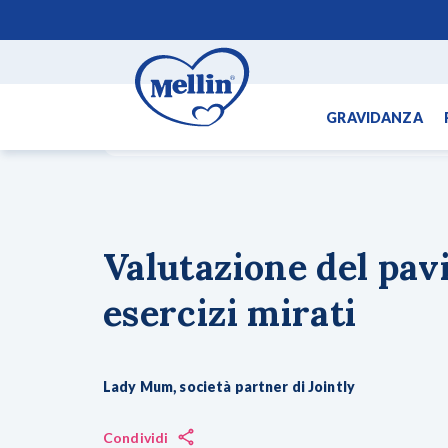
GRAVIDANZA
Parto & Riparto
I consigli dell'ostetrica
Valutazione d
GLI ARGOMENTI PIÙ R
Gravidanza
Valutazione del pav
Primi mesi
esercizi mirati
Svezzamento
Dopo il primo ann
Lady Mum, società partner di Jointly
Condividi