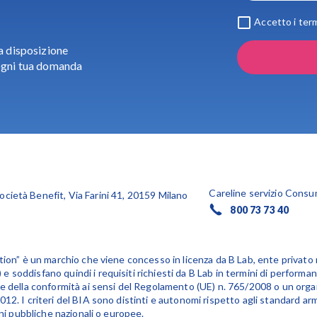
Accetto i term
a disposizione
ogni tua domanda
Careline servizio Consu
ocietà Benefit, Via Farini 41, 20159 Milano
800 73 73 40
tion” è un marchio che viene concesso in licenza da B Lab, ente privato 
soddisfano quindi i requisiti richiesti da B Lab in termini di performan
ne della conformità ai sensi del Regolamento (UE) n. 765/2008 o un org
2. I criteri del BIA sono distinti e autonomi rispetto agli standard armo
oni pubbliche nazionali o europee.