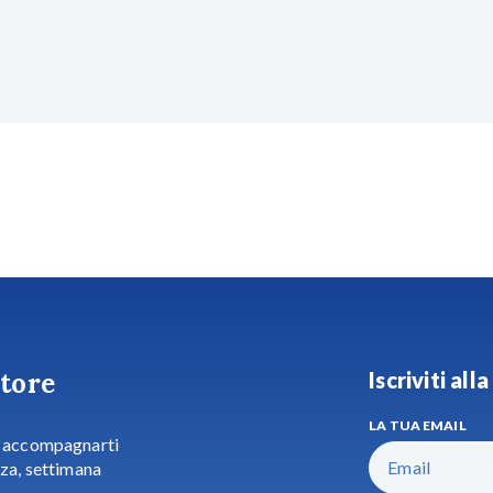
itore
Iscriviti al
LA TUA EMAIL
r accompagnarti
nza, settimana