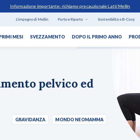
Informazione importante: richiamo precauzionale Latti Mellin
L’impegno di Mellin
Parto e Riparto
Sostenibilità e B-Corp
PRIMI MESI
SVEZZAMENTO
DOPO IL PRIMO ANNO
PRO
el pavimento pelvico ed esercizi mirati
ICERCATI
imento pelvico ed
o
GRAVIDANZA
MONDO NEOMAMMA